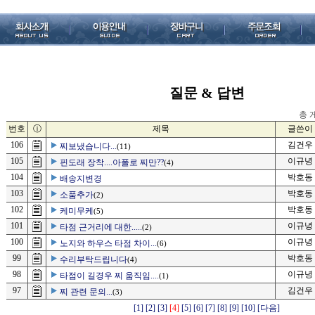
질문 & 답변
총 게
번호
ⓘ
제목
글쓴이
106
김건우
찌보냈습니다...
(11)
105
이규녕
핀도래 장착....아폴로 찌만??
(4)
104
박호동
배송지변경
103
박호동
소품추가
(2)
102
박호동
케미무케
(5)
101
이규녕
타점 근거리에 대한.....
(2)
100
이규녕
노지와 하우스 타점 차이...
(6)
99
박호동
수리부탁드립니다
(4)
98
이규녕
타점이 길경우 찌 움직임....
(1)
97
김건우
찌 관련 문의...
(3)
[1]
[2]
[3]
[4]
[5]
[6]
[7]
[8]
[9]
[10]
[다음]