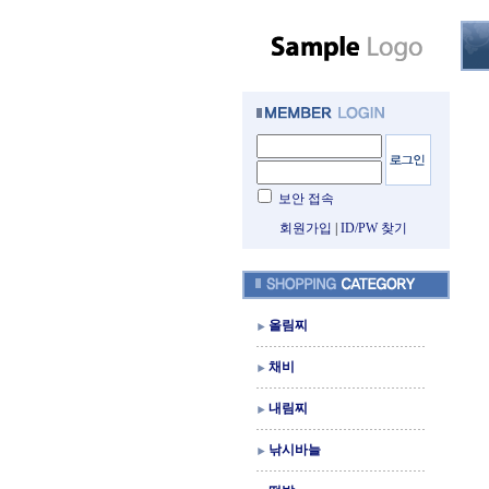
보안 접속
회원가입
|
ID/PW 찾기
올림찌
채비
내림찌
낚시바늘