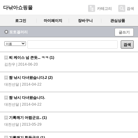
다낚아쇼핑몰
카테고리
검색
로그인
마이페이지
장바구니
관심상품
포토겔러리
글쓰기
검색
찌 케이스 넘 큰듯... ㅋㅋ
(1)
김찬우
| 2014-06-20
짬 낚시 다녀왔습니다.2
(2)
대전선달
| 2014-04-22
짬 낚시 다녀왔습니다.
대전선달
| 2014-04-22
기록깨기 어렵군요..
(1)
대전선달
| 2013-05-29
기록깨기 힘들군요
(1)