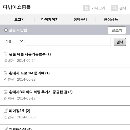
다낚아쇼핑몰
카테고리
검색
로그인
마이페이지
장바구니
관심상품
질문 & 답변
글쓰기
검색
원줄 목줄 사용가능호수
(1)
물방개
| 2014-06-24
황태자 프로 1M 문의여
(1)
이건옥
| 2014-06-23
황태자B채비의 쇠링 추가시 궁금한 점
(2)
최덕용
| 2014-03-17
라이징2호
(2)
김건우
| 2014-03-08
핀도래0.05
(5)