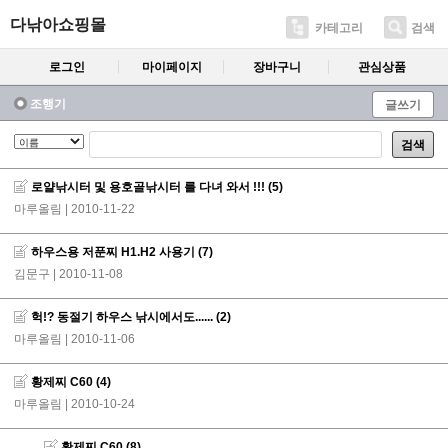
다낚아쇼핑몰
카테고리
검색
로그인
마이페이지
장바구니
관심상품
조행기
글쓰기
검색
로얄낚시터 및 용호골낚시터 를 다녀 와서 !!!
(5)
마루올림
| 2010-11-22
하우스용 저푼찌 H1.H2 사용기
(7)
김문구
| 2010-11-08
헉!? 동절기 하우스 낚시에서도......
(2)
마루올림
| 2010-11-06
황제찌 C60
(4)
마루올림
| 2010-10-24
황제찌 C60
(8)