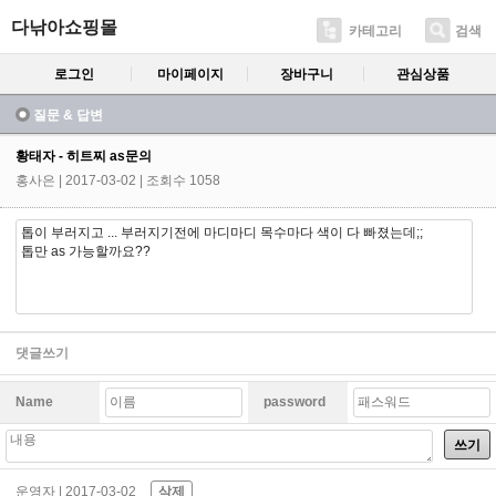
다낚아쇼핑몰
카테고리
검색
로그인
마이페이지
장바구니
관심상품
질문 & 답변
황태자 - 히트찌 as문의
홍사은
| 2017-03-02 | 조회수 1058
톱이 부러지고 ... 부러지기전에 마디마디 목수마다 색이 다 빠졌는데;;
톱만 as 가능할까요??
댓글쓰기
Name
password
쓰기
운영자
| 2017-03-02
삭제