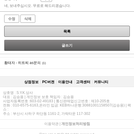
네, 보내주십시오. 무료로 해드리겠습니다.
수정
삭제
목록
글쓰기
황태자 - 히트찌 as문의
(1)
상점정보
PC버젼
이용안내
고객센터
커뮤니티
상호명 : S.Y.K.상사
대표 : 김승용 | 개인정보 보호 책임자 : 김승용
사업자등록번호 :603-02-49183 | 통신판매업신고번호 : 제10-205호
전화 : 010-6575-6163,온라인 입금: KEB하나은행:30881001158507(김승용) | 팩
스 :
주소 : 부산시 사하구 하단동 1161-2, 가락타운 117-302
이용약관
|
개인정보처리방침