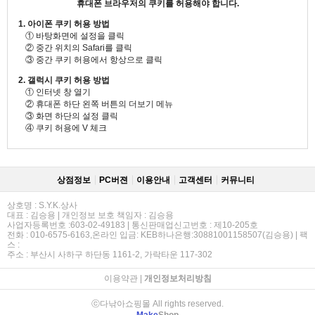
휴대폰 브라우저의 쿠키를 허용해야 합니다.
1. 아이폰 쿠키 허용 방법
① 바탕화면에 설정을 클릭
② 중간 위치의 Safari를 클릭
③ 중간 쿠키 허용에서 항상으로 클릭
2. 갤럭시 쿠키 허용 방법
① 인터넷 창 열기
② 휴대폰 하단 왼쪽 버튼의 더보기 메뉴
③ 화면 하단의 설정 클릭
④ 쿠키 허용에 V 체크
상점정보
PC버젼
이용안내
고객센터
커뮤니티
상호명 : S.Y.K.상사
대표 : 김승용 | 개인정보 보호 책임자 : 김승용
사업자등록번호 :603-02-49183 | 통신판매업신고번호 : 제10-205호
전화 : 010-6575-6163,온라인 입금: KEB하나은행:30881001158507(김승용) | 팩
스 :
주소 : 부산시 사하구 하단동 1161-2, 가락타운 117-302
이용약관
|
개인정보처리방침
ⓒ다낚아쇼핑몰 All rights reserved.